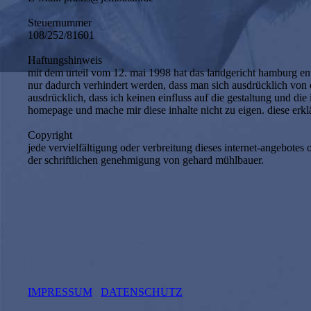
Steuernummer
108/252/81601
Haftungshinweis
mit dem urteil vom 12. mai 1998 hat das landgericht hamburg ents
nur dadurch verhindert werden, dass man sich ausdrücklich von dies
ausdrücklich, dass ich keinen einfluss auf die gestaltung und die 
homepage und mache mir diese inhalte nicht zu eigen. diese erklär
Copyright
jede vervielfältigung oder verbreitung dieses internet-angebotes 
der schriftlichen genehmigung von gehard mühlbauer.
IMPRESSUM
DATENSCHUTZ