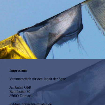
Impressum
Verantwortlich für den Inhalt der Seite
Jembatan GbR
Bahnhofstr.30
85609 Dornach
E-Mail: praxis@jembatan.de