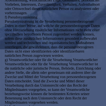
Arbeitsleistung, wirtschaftlicher Lage, Gesundheit, persönlicher
Vorlieben, Interessen, Zuverlässigkeit, Verhalten, Aufenthaltsort
oder Ortswechsel dieser natürlichen Person zu analysieren oder
vorherzusagen.
f) Pseudonymisierung
Pseudonymisierung ist die Verarbeitung personenbezogener
Daten in einer Weise, auf welche die personenbezogenen Daten
ohne Hinzuziehung zusätzlicher Informationen nicht mehr einer
spezifischen betroffenen Person zugeordnet werden können,
sofern diese zusätzlichen Informationen gesondert aufbewahrt
werden und technischen und organisatorischen Maßnahmen
unterliegen, die gewährleisten, dass die personenbezogenen
Daten nicht einer identifizierten oder identifizierbaren
natürlichen Person zugewiesen werden.
g) Verantwortlicher oder für die Verarbeitung Verantwortlicher
Verantwortlicher oder für die Verarbeitung Verantwortlicher ist
die natürliche oder juristische Person, Behörde, Einrichtung oder
andere Stelle, die allein oder gemeinsam mit anderen über die
Zwecke und Mittel der Verarbeitung von personenbezogenen
Daten entscheidet. Sind die Zwecke und Mittel dieser
Verarbeitung durch das Unionsrecht oder das Recht der
Mitgliedstaaten vorgegeben, so kann der Verantwortliche
beziehungsweise können die bestimmten Kriterien seiner
Benennung nach dem Unionsrecht oder dem Recht der
Mitgliedstaaten vorgesehen werden.