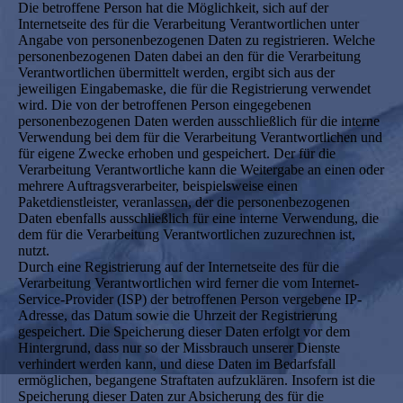
Die betroffene Person hat die Möglichkeit, sich auf der
Internetseite des für die Verarbeitung Verantwortlichen unter
Angabe von personenbezogenen Daten zu registrieren. Welche
personenbezogenen Daten dabei an den für die Verarbeitung
Verantwortlichen übermittelt werden, ergibt sich aus der
jeweiligen Eingabemaske, die für die Registrierung verwendet
wird. Die von der betroffenen Person eingegebenen
personenbezogenen Daten werden ausschließlich für die interne
Verwendung bei dem für die Verarbeitung Verantwortlichen und
für eigene Zwecke erhoben und gespeichert. Der für die
Verarbeitung Verantwortliche kann die Weitergabe an einen oder
mehrere Auftragsverarbeiter, beispielsweise einen
Paketdienstleister, veranlassen, der die personenbezogenen
Daten ebenfalls ausschließlich für eine interne Verwendung, die
dem für die Verarbeitung Verantwortlichen zuzurechnen ist,
nutzt.
Durch eine Registrierung auf der Internetseite des für die
Verarbeitung Verantwortlichen wird ferner die vom Internet-
Service-Provider (ISP) der betroffenen Person vergebene IP-
Adresse, das Datum sowie die Uhrzeit der Registrierung
gespeichert. Die Speicherung dieser Daten erfolgt vor dem
Hintergrund, dass nur so der Missbrauch unserer Dienste
verhindert werden kann, und diese Daten im Bedarfsfall
ermöglichen, begangene Straftaten aufzuklären. Insofern ist die
Speicherung dieser Daten zur Absicherung des für die