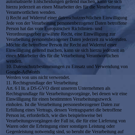
automatisierte Entscheidungen geltend machen, kann sie sich
hierzu jederzeit an einen Mitarbeiter des für die Verarbeitung
Verantwortlichen wenden.
i) Recht auf Widerruf einer datenschutzrechtlichen Einwilligung
Jede von der Verarbeitung personenbezogener Daten betroffene
Person hat das vom Europäischen Richtlinien- und
Verordnungsgeber gewährte Recht, eine Einwilligung zur
Verarbeitung personenbezogener Daten jederzeit zu widerrufen.
Möchte die betroffene Person ihr Recht auf Widerruf einer
Einwilligung geltend machen, kann sie sich hierzu jederzeit an
einen Mitarbeiter des für die Verarbeitung Verantwortlichen
wenden.
10. Datenschutzbestimmungen zu Einsatz und Verwendung von
Google-AdWords
Werden von uns nicht verwendet.
11. Rechtsgrundlage der Verarbeitung
Art. 6 I lit. a DS-GVO dient unserem Unternehmen als
Rechtsgrundlage für Verarbeitungsvorgänge, bei denen wir eine
Einwilligung für einen bestimmten Verarbeitungszweck
einholen. Ist die Verarbeitung personenbezogener Daten zur
Erfüllung eines Vertrags, dessen Vertragspartei die betroffene
Person ist, erforderlich, wie dies beispielsweise bei
Verarbeitungsvorgängen der Fall ist, die für eine Lieferung von
Waren oder die Erbringung einer sonstigen Leistung oder
Gegenleistung notwendig sind, so beruht die Verarbeitung auf