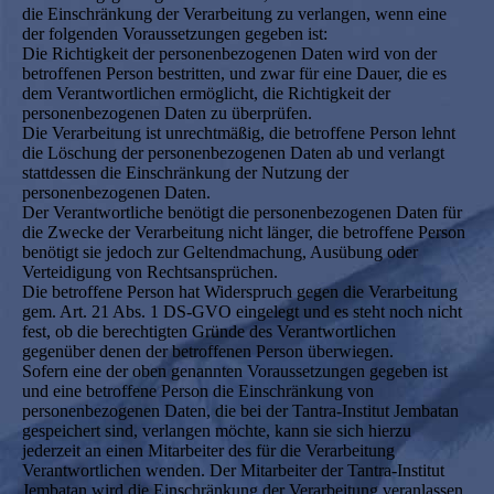
die Einschränkung der Verarbeitung zu verlangen, wenn eine
der folgenden Voraussetzungen gegeben ist:
Die Richtigkeit der personenbezogenen Daten wird von der
betroffenen Person bestritten, und zwar für eine Dauer, die es
dem Verantwortlichen ermöglicht, die Richtigkeit der
personenbezogenen Daten zu überprüfen.
Die Verarbeitung ist unrechtmäßig, die betroffene Person lehnt
die Löschung der personenbezogenen Daten ab und verlangt
stattdessen die Einschränkung der Nutzung der
personenbezogenen Daten.
Der Verantwortliche benötigt die personenbezogenen Daten für
die Zwecke der Verarbeitung nicht länger, die betroffene Person
benötigt sie jedoch zur Geltendmachung, Ausübung oder
Verteidigung von Rechtsansprüchen.
Die betroffene Person hat Widerspruch gegen die Verarbeitung
gem. Art. 21 Abs. 1 DS-GVO eingelegt und es steht noch nicht
fest, ob die berechtigten Gründe des Verantwortlichen
gegenüber denen der betroffenen Person überwiegen.
Sofern eine der oben genannten Voraussetzungen gegeben ist
und eine betroffene Person die Einschränkung von
personenbezogenen Daten, die bei der Tantra-Institut Jembatan
gespeichert sind, verlangen möchte, kann sie sich hierzu
jederzeit an einen Mitarbeiter des für die Verarbeitung
Verantwortlichen wenden. Der Mitarbeiter der Tantra-Institut
Jembatan wird die Einschränkung der Verarbeitung veranlassen.