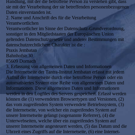
Handlung, mit der die betroffene Person zu verstehen gibt, dass
sie mit der Verarbeitung der sie betreffenden personenbezogenen
Daten einverstanden ist.
2. Name und Anschrift des für die Verarbeitung
Verantwortlichen
Verantwortlicher im Sinne der Datenschutz-Grundverordnung,
sonstiger in den Mitgliedstaaten der Europäischen Union
geltenden Datenschutzgesetze und anderer Bestimmungen mit
datenschutzrechtlichem Charakter ist die :
Praxis Jembatan
Bahnhofstr.30
85609 Dornach
3. Erfassung von allgemeinen Daten und Informationen
Die Internetseite der Tantra-Institut Jembatan erfasst mit jedem
Aufruf der Internetseite durch eine betroffene Person oder ein
automatisiertes System eine Reihe von allgemeinen Daten und
Informationen. Diese allgemeinen Daten und Informationen
werden in den Logfiles des Servers gespeichert. Erfasst werden
können die (1) verwendeten Browsertypen und Versionen, (2)
das vom zugreifenden System verwendete Betriebssystem, (3)
die Internetseite, von welcher ein zugreifendes System auf
unsere Internetseite gelangt (sogenannte Referrer), (4) die
Unterwebseiten, welche über ein zugreifendes System auf
unserer Internetseite angesteuert werden, (5) das Datum und die
Uhrzeit eines Zugriffs auf die Internetseite, (6) eine Internet-