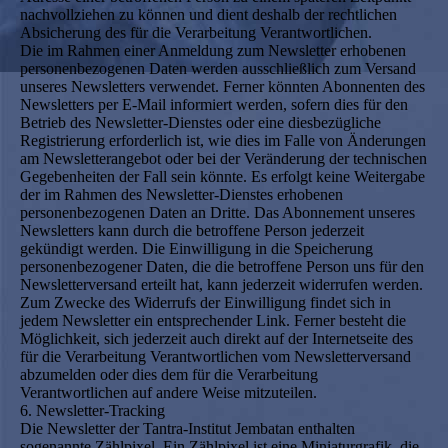
nachvollziehen zu können und dient deshalb der rechtlichen
Absicherung des für die Verarbeitung Verantwortlichen.
Die im Rahmen einer Anmeldung zum Newsletter erhobenen
personenbezogenen Daten werden ausschließlich zum Versand
unseres Newsletters verwendet. Ferner könnten Abonnenten des
Newsletters per E-Mail informiert werden, sofern dies für den
Betrieb des Newsletter-Dienstes oder eine diesbezügliche
Registrierung erforderlich ist, wie dies im Falle von Änderungen
am Newsletterangebot oder bei der Veränderung der technischen
Gegebenheiten der Fall sein könnte. Es erfolgt keine Weitergabe
der im Rahmen des Newsletter-Dienstes erhobenen
personenbezogenen Daten an Dritte. Das Abonnement unseres
Newsletters kann durch die betroffene Person jederzeit
gekündigt werden. Die Einwilligung in die Speicherung
personenbezogener Daten, die die betroffene Person uns für den
Newsletterversand erteilt hat, kann jederzeit widerrufen werden.
Zum Zwecke des Widerrufs der Einwilligung findet sich in
jedem Newsletter ein entsprechender Link. Ferner besteht die
Möglichkeit, sich jederzeit auch direkt auf der Internetseite des
für die Verarbeitung Verantwortlichen vom Newsletterversand
abzumelden oder dies dem für die Verarbeitung
Verantwortlichen auf andere Weise mitzuteilen.
6. Newsletter-Tracking
Die Newsletter der Tantra-Institut Jembatan enthalten
sogenannte Zählpixel. Ein Zählpixel ist eine Miniaturgrafik, die