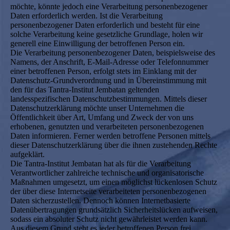
möchte, könnte jedoch eine Verarbeitung personenbezogener
Daten erforderlich werden. Ist die Verarbeitung
personenbezogener Daten erforderlich und besteht für eine
solche Verarbeitung keine gesetzliche Grundlage, holen wir
generell eine Einwilligung der betroffenen Person ein.
Die Verarbeitung personenbezogener Daten, beispielsweise des
Namens, der Anschrift, E-Mail-Adresse oder Telefonnummer
einer betroffenen Person, erfolgt stets im Einklang mit der
Datenschutz-Grundverordnung und in Übereinstimmung mit
den für das Tantra-Institut Jembatan geltenden
landesspezifischen Datenschutzbestimmungen. Mittels dieser
Datenschutzerklärung möchte unser Unternehmen die
Öffentlichkeit über Art, Umfang und Zweck der von uns
erhobenen, genutzten und verarbeiteten personenbezogenen
Daten informieren. Ferner werden betroffene Personen mittels
dieser Datenschutzerklärung über die ihnen zustehenden Rechte
aufgeklärt.
Die Tantra-Institut Jembatan hat als für die Verarbeitung
Verantwortlicher zahlreiche technische und organisatorische
Maßnahmen umgesetzt, um einen möglichst lückenlosen Schutz
der über diese Internetseite verarbeiteten personenbezogenen
Daten sicherzustellen. Dennoch können Internetbasierte
Datenübertragungen grundsätzlich Sicherheitslücken aufweisen,
sodass ein absoluter Schutz nicht gewährleistet werden kann.
Aus diesem Grund steht es jeder betroffenen Person frei,