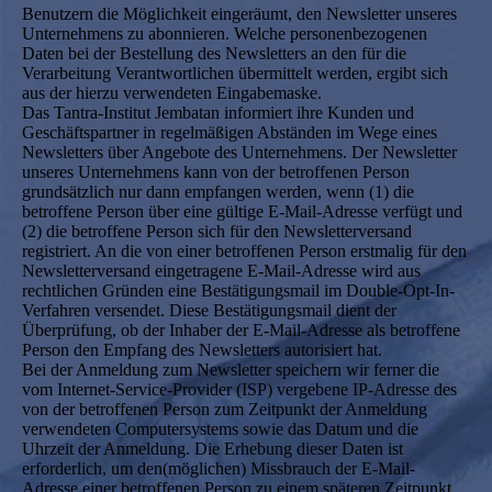
Benutzern die Möglichkeit eingeräumt, den Newsletter unseres
Unternehmens zu abonnieren. Welche personenbezogenen
Daten bei der Bestellung des Newsletters an den für die
Verarbeitung Verantwortlichen übermittelt werden, ergibt sich
aus der hierzu verwendeten Eingabemaske.
Das Tantra-Institut Jembatan informiert ihre Kunden und
Geschäftspartner in regelmäßigen Abständen im Wege eines
Newsletters über Angebote des Unternehmens. Der Newsletter
unseres Unternehmens kann von der betroffenen Person
grundsätzlich nur dann empfangen werden, wenn (1) die
betroffene Person über eine gültige E-Mail-Adresse verfügt und
(2) die betroffene Person sich für den Newsletterversand
registriert. An die von einer betroffenen Person erstmalig für den
Newsletterversand eingetragene E-Mail-Adresse wird aus
rechtlichen Gründen eine Bestätigungsmail im Double-Opt-In-
Verfahren versendet. Diese Bestätigungsmail dient der
Überprüfung, ob der Inhaber der E-Mail-Adresse als betroffene
Person den Empfang des Newsletters autorisiert hat.
Bei der Anmeldung zum Newsletter speichern wir ferner die
vom Internet-Service-Provider (ISP) vergebene IP-Adresse des
von der betroffenen Person zum Zeitpunkt der Anmeldung
verwendeten Computersystems sowie das Datum und die
Uhrzeit der Anmeldung. Die Erhebung dieser Daten ist
erforderlich, um den(möglichen) Missbrauch der E-Mail-
Adresse einer betroffenen Person zu einem späteren Zeitpunkt