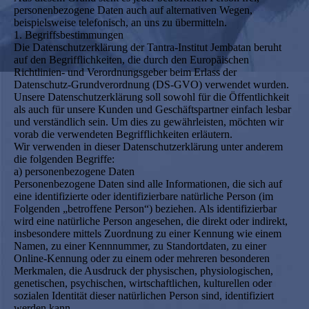
personenbezogene Daten auch auf alternativen Wegen,
beispielsweise telefonisch, an uns zu übermitteln.
1. Begriffsbestimmungen
Die Datenschutzerklärung der Tantra-Institut Jembatan beruht
auf den Begrifflichkeiten, die durch den Europäischen
Richtlinien- und Verordnungsgeber beim Erlass der
Datenschutz-Grundverordnung (DS-GVO) verwendet wurden.
Unsere Datenschutzerklärung soll sowohl für die Öffentlichkeit
als auch für unsere Kunden und Geschäftspartner einfach lesbar
und verständlich sein. Um dies zu gewährleisten, möchten wir
vorab die verwendeten Begrifflichkeiten erläutern.
Wir verwenden in dieser Datenschutzerklärung unter anderem
die folgenden Begriffe:
a) personenbezogene Daten
Personenbezogene Daten sind alle Informationen, die sich auf
eine identifizierte oder identifizierbare natürliche Person (im
Folgenden „betroffene Person“) beziehen. Als identifizierbar
wird eine natürliche Person angesehen, die direkt oder indirekt,
insbesondere mittels Zuordnung zu einer Kennung wie einem
Namen, zu einer Kennnummer, zu Standortdaten, zu einer
Online-Kennung oder zu einem oder mehreren besonderen
Merkmalen, die Ausdruck der physischen, physiologischen,
genetischen, psychischen, wirtschaftlichen, kulturellen oder
sozialen Identität dieser natürlichen Person sind, identifiziert
werden kann.