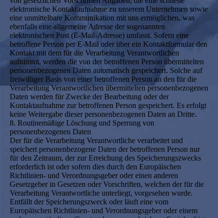
von gesetzlichen Vorschriften Angaben, die eine schnelle
elektronische Kontaktaufnahme zu unserem Unternehmen sowie
eine unmittelbare Kommunikation mit uns ermöglichen, was
ebenfalls eine allgemeine Adresse der sogenannten
elektronischen Post (E-Mail-Adresse) umfasst. Sofern eine
betroffene Person per E-Mail oder über ein Kontaktformular den
Kontakt mit dem für die Verarbeitung Verantwortlichen
aufnimmt, werden die von der betroffenen Person übermittelten
personenbezogenen Daten automatisch gespeichert. Solche auf
freiwilliger Basis von einer betroffenen Person an den für die
Verarbeitung Verantwortlichen übermittelten personenbezogenen
Daten werden für Zwecke der Bearbeitung oder der
Kontaktaufnahme zur betroffenen Person gespeichert. Es erfolgt
keine Weitergabe dieser personenbezogenen Daten an Dritte.
8. Routinemäßige Löschung und Sperrung von
personenbezogenen Daten
Der für die Verarbeitung Verantwortliche verarbeitet und
speichert personenbezogene Daten der betroffenen Person nur
für den Zeitraum, der zur Erreichung des Speicherungszwecks
erforderlich ist oder sofern dies durch den Europäischen
Richtlinien- und Verordnungsgeber oder einen anderen
Gesetzgeber in Gesetzen oder Vorschriften, welchen der für die
Verarbeitung Verantwortliche unterliegt, vorgesehen wurde.
Entfällt der Speicherungszweck oder läuft eine vom
Europäischen Richtlinien- und Verordnungsgeber oder einem