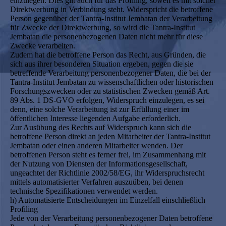
einzulegen. Dies gilt auch für das Profiling, soweit es mit solcher
Direktwerbung in Verbindung steht. Widerspricht die betroffene
Person gegenüber der Tantra-Institut Jembatan der Verarbeitung
für Zwecke der Direktwerbung, so wird die Tantra-Institut
Jembatan die personenbezogenen Daten nicht mehr für diese
Zwecke verarbeiten.
Zudem hat die betroffene Person das Recht, aus Gründen, die
sich aus ihrer besonderen Situation ergeben, gegen die sie
betreffende Verarbeitung personenbezogener Daten, die bei der
Tantra-Institut Jembatan zu wissenschaftlichen oder historischen
Forschungszwecken oder zu statistischen Zwecken gemäß Art.
89 Abs. 1 DS-GVO erfolgen, Widerspruch einzulegen, es sei
denn, eine solche Verarbeitung ist zur Erfüllung einer im
öffentlichen Interesse liegenden Aufgabe erforderlich.
Zur Ausübung des Rechts auf Widerspruch kann sich die
betroffene Person direkt an jeden Mitarbeiter der Tantra-Institut
Jembatan oder einen anderen Mitarbeiter wenden. Der
betroffenen Person steht es ferner frei, im Zusammenhang mit
der Nutzung von Diensten der Informationsgesellschaft,
ungeachtet der Richtlinie 2002/58/EG, ihr Widerspruchsrecht
mittels automatisierter Verfahren auszuüben, bei denen
technische Spezifikationen verwendet werden.
h) Automatisierte Entscheidungen im Einzelfall einschließlich
Profiling
Jede von der Verarbeitung personenbezogener Daten betroffene