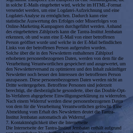
in solche E-Mails eingebettet wird, welche im HTML-Format
versendet werden, um eine Logdatei-Aufzeichnung und eine
Logdatei-Analyse zu ermöglichen. Dadurch kann eine
statistische Auswertung des Erfolges oder Misserfolges von
Online-Marketing-Kampagnen durchgeführt werden. Anhand
des eingebetteten Zählpixels kann die Tantra-Institut Jembatan
erkennen, ob und wann eine E-Mail von einer betroffenen
Person geöffnet wurde und welche in der E-Mail befindlichen
Links von der betroffenen Person aufgerufen wurden.
Solche über die in den Newslettern enthaltenen Zählpixel
erhobenen personenbezogenen Daten, werden von dem für die
Verarbeitung Verantwortlichen gespeichert und ausgewertet, um
den Newsletterversand zu optimieren und den Inhalt zukünftiger
Newsletter noch besser den Interessen der betroffenen Person
anzupassen. Diese personenbezogenen Daten werden nicht an
Dritte weitergegeben. Betroffene Personen sind jederzeit
berechtigt, die diesbezügliche gesonderte, über das Double-Opt-
In-Verfahren abgegebene Einwilligungserklärung zu widerrufen.
Nach einem Widerruf werden diese personenbezogenen Daten
von dem für die Verarbeitung Verantwortlichen gelöscht. Eine
Abmeldung vom Erhalt des Newsletters deutet die Tantra-
Institut Jembatan automatisch als Widerruf.
7. Kontaktmöglichkeit über die Internetseite
Die Internetseite der Tantra-Institut Jembatan enthält aufgrund