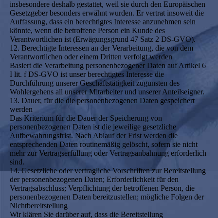
insbesondere deshalb gestattet, weil sie durch den Europäischen
Gesetzgeber besonders erwähnt wurden. Er vertrat insoweit die
Auffassung, dass ein berechtigtes Interesse anzunehmen sein
könnte, wenn die betroffene Person ein Kunde des
Verantwortlichen ist (Erwägungsgrund 47 Satz 2 DS-GVO).
12. Berechtigte Interessen an der Verarbeitung, die von dem
Verantwortlichen oder einem Dritten verfolgt werden
Basiert die Verarbeitung personenbezogener Daten auf Artikel 6
I lit. f DS-GVO ist unser berechtigtes Interesse die
Durchführung unserer Geschäftstätigkeit zugunsten des
Wohlergehens all unserer Mitarbeiter und unserer Anteilseigner.
13. Dauer, für die die personenbezogenen Daten gespeichert
werden
Das Kriterium für die Dauer der Speicherung von
personenbezogenen Daten ist die jeweilige gesetzliche
Aufbewahrungsfrist. Nach Ablauf der Frist werden die
entsprechenden Daten routinemäßig gelöscht, sofern sie nicht
mehr zur Vertragserfüllung oder Vertragsanbahnung erforderlich
sind.
14. Gesetzliche oder vertragliche Vorschriften zur Bereitstellung
der personenbezogenen Daten; Erforderlichkeit für den
Vertragsabschluss; Verpflichtung der betroffenen Person, die
personenbezogenen Daten bereitzustellen; mögliche Folgen der
Nichtbereitstellung
Wir klären Sie darüber auf, dass die Bereitstellung