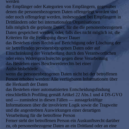
werden
die Empfänger oder Kategorien von Empfängern, gegenüber
denen die personenbezogenen Daten offengelegt worden sind
oder noch offengelegt werden, insbesondere bei Empfängern in
Drittländern oder bei internationalen Organisationen
falls möglich die geplante Dauer, für die die personenbezogenen
Daten gespeichert werden, oder, falls dies nicht möglich ist, die
Kriterien für die Festlegung dieser Dauer
das Bestehen eines Rechts auf Berichtigung oder Löschung der
sie betreffenden personenbezogenen Daten oder auf
Einschränkung der Verarbeitung durch den Verantwortlichen
oder eines Widerspruchsrechts gegen diese Verarbeitung
das Bestehen eines Beschwerderechts bei einer
Aufsichtsbehörde
wenn die personenbezogenen Daten nicht bei der betroffenen
Person erhoben werden: Alle verfügbaren Informationen über
die Herkunft der Daten
das Bestehen einer automatisierten Entscheidungsfindung
einschließlich Profiling gemäß Artikel 22 Abs.1 und 4 DS-GVO
und — zumindest in diesen Fällen — aussagekräftige
Informationen über die involvierte Logik sowie die Tragweite
und die angestrebten Auswirkungen einer derartigen
Verarbeitung für die betroffene Person
Ferner steht der betroffenen Person ein Auskunftsrecht darüber
zu, ob personenbezogene Daten an ein Drittland oder an eine