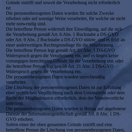
Gründe zutrifft und soweit die Verarbeitung nicht erforderlich
ist:
Die personenbezogenen Daten wurden für solche Zwecke
erhoben oder auf sonstige Weise verarbeitet, für welche sie nicht
mehr notwendig sind.
Die betroffene Person widerruft ihre Einwilligung, auf die sich
die Verarbeitung gemäß Art. 6 Abs. 1 Buchstabe a DS-GVO
oder Art. 9 Abs. 2 Buchstabe a DS-GVO stützte, und es fehlt an
einer anderweitigen Rechtsgrundlage für die Verarbeitung.
Die betroffene Person legt gemäß Art. 21 Abs. 1 DS-GVO
Widerspruch gegen die Verarbeitung ein, und es liegen keine
vorrangigen berechtigten Gründe für die Verarbeitung vor, oder
die betroffene Person legt gemäß Art. 21 Abs. 2 DS-GVO
Widerspruch gegen die Verarbeitung ein.
Die personenbezogenen Daten wurden unrechtmäßig
verarbeitet.
Die Löschung der personenbezogenen Daten ist zur Erfüllung
einer rechtlichen Verpflichtung nach dem Unionsrecht oder dem
Recht der Mitgliedstaaten erforderlich, dem der Verantwortliche
unterliegt.
Die personenbezogenen Daten wurden in Bezug auf angebotene
Dienste der Informationsgesellschaft gemäß Art. 8 Abs. 1 DS-
GVO erhoben.
Sofern einer der oben genannten Gründe zutrifft und eine
betroffene Person die Löschung von personenbezogenen Daten,