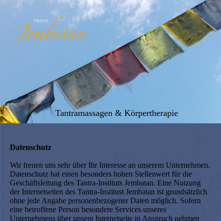
Tantramassagen & Körpertherapie
Datenschutz
Wir freuen uns sehr über Ihr Interesse an unserem Unternehmen.
Datenschutz hat einen besonders hohen Stellenwert für die
Geschäftsleitung des Tantra-Instituts Jembatan. Eine Nutzung
der Internetseiten des Tantra-Institust Jembatan ist grundsätzlich
ohne jede Angabe personenbezogener Daten möglich. Sofern
eine betroffene Person besondere Services unseres
Unternehmens über unsere Internetseite in Anspruch nehmen